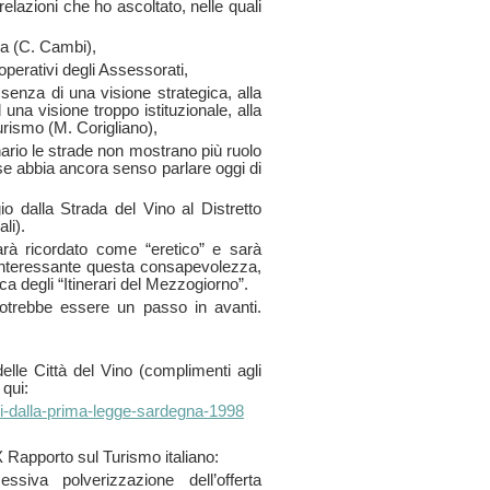
lazioni che ho ascoltato, nelle quali
a (C. Cambi),
erativi degli Assessorati,
enza di una visione strategica, alla
una visione troppo istituzionale, alla
rismo (M. Corigliano),
rio le strade non mostrano più ruolo
to se abbia ancora senso parlare oggi di
alla Strada del Vino al Distretto
li).
à ricordato come “eretico” e sarà
 interessante questa consapevolezza,
ca degli “Itinerari del Mezzogiorno”.
otrebbe essere un passo in avanti.
elle Città del Vino (complimenti agli
 qui:
nni-dalla-prima-legge-sardegna-1998
X Rapporto sul Turismo italiano:
ssiva polverizzazione dell’offerta