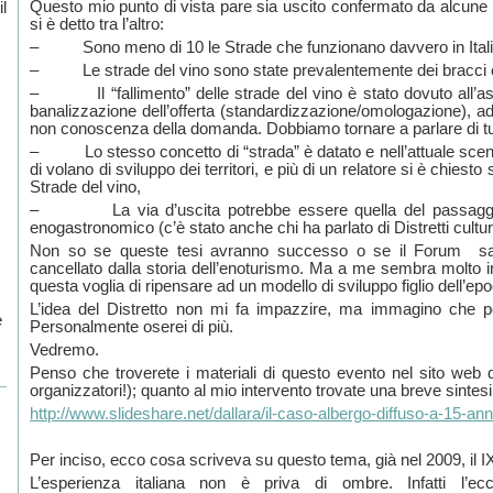
Questo mio punto di vista pare sia uscito confermato da alcune re
l
si è detto tra l’altro:
– Sono meno di 10 le Strade che funzionano davvero in Itali
– Le strade del vino sono state prevalentemente dei bracci op
– Il “fallimento” delle strade del vino è stato dovuto all’ass
banalizzazione dell’offerta (standardizzazione/omologazione), ad 
non conoscenza della domanda. Dobbiamo tornare a parlare di tu
– Lo stesso concetto di “strada” è datato e nell’attuale scena
di volano di sviluppo dei territori, e più di un relatore si è chies
Strade del vino,
– La via d’uscita potrebbe essere quella del passaggio d
enogastronomico (c’è stato anche chi ha parlato di Distretti cultura
Non so se queste tesi avranno successo o se il Forum sar
cancellato dalla storia dell’enoturismo. Ma a me sembra molto
questa voglia di ripensare ad un modello di sviluppo figlio dell’epo
L’idea del Distretto non mi fa impazzire, ma immagino che p
e
Personalmente oserei di più.
Vedremo.
Penso che troverete i materiali di questo evento nel sito web d
organizzatori!); quanto al mio intervento trovate una breve sintesi
http://www.slideshare.net/dallara/il-caso-albergo-diffuso-a-15-a
Per inciso, ecco cosa scriveva su questo tema, già nel 2009, il I
L’esperienza italiana non è priva di ombre. Infatti l’ecce