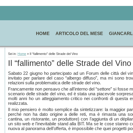
HOME
ARTICOLO DEL MESE
GIANCARL
Sei in:
Home
» Il “fallimento” delle Strade del Vino
Il “fallimento” delle Strade del Vino
Sabato 22 giugno ho partecipato ad un Forum delle città del vin
invitato per parlare del caso “albergo diffuso”, ma mi sono tro
relazioni sulla problematica delle strade del vino.
Francamente non pensavo che all’interno del “settore” si fosse mat
scenario delle strade del vino, ed è stata una piacevole sorpre
molti anni ho un atteggiamento critico nei confronti di questa 
realizzata.
Il mio pensiero è molto semplice da sintetizzare: la maggior par
perché non ha dato origine a delle reti, ma è rimasta una so
cantina, un ristorante, un produttore) con l’aggiunta di un déplia
un sito web e l’inevitabile stand alla BIT. Ma se le cose stanno 
nuova al panorama dell’offerta, è impossibile che quei progetti pos