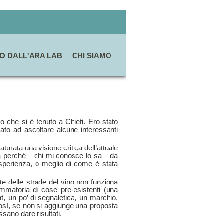
O DALL'ARA LAB
CHI SIAMO
o che si è tenuto a Chieti. Ero stato
vato ad ascoltare alcune interessanti
urata una visione critica dell’attuale
sa perché – chi mi conosce lo sa – da
esperienza, o meglio di come è stata
te delle strade del vino non funziona
mmatoria di cose pre-esistenti (una
nt, un po’ di segnaletica, un marchio,
così, se non si aggiunge una proposta
sano dare risultati.