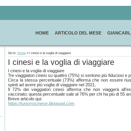
HOME
ARTICOLO DEL MESE
GIANCARL
Sei in:
Home
» I cinesi e la voglia di viaggiare
I cinesi e la voglia di viaggiare
I cinesi e la voglia di viaggiare
Tre viaggiatori cinesi su quattro (75%) si sentono più fiduciosi e 
Circa la stessa percentuale (73%) afferma che non essere riusc
spinti ad avere più voglia di viaggiare nel 2021.
Il 72% dei viaggiatori cinesi afferma che non viaggerà all’
vaccinato; questa percentuale sale al 76% per chi ha più di 55 an
Breve articolo qui:
https://turismocinese.blogspot.com