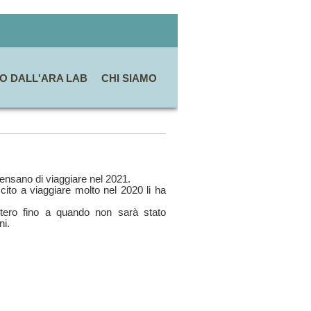
O DALL'ARA LAB
CHI SIAMO
pensano di viaggiare nel 2021.
ito a viaggiare molto nel 2020 li ha
estero fino a quando non sarà stato
ni.