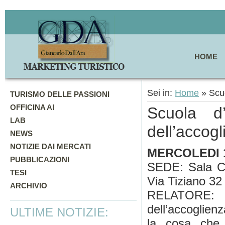
HOME
Sei in:
Home
» Scuo
TURISMO DELLE PASSIONI
OFFICINA AI
Scuola d
LAB
dell’accog
NEWS
NOTIZIE DAI MERCATI
MERCOLEDI 
PUBBLICAZIONI
SEDE: Sala Co
TESI
Via Tiziano 32
ARCHIVIO
RELATORE: 
dell’accoglienz
ULTIME NOTIZIE:
la cosa che 